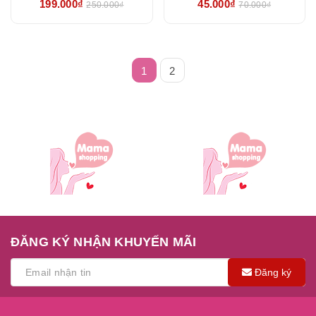
199.000₫
45.000₫
250.000₫
70.000₫
1
2
ĐĂNG KÝ NHẬN KHUYẾN MÃI
Đăng ký