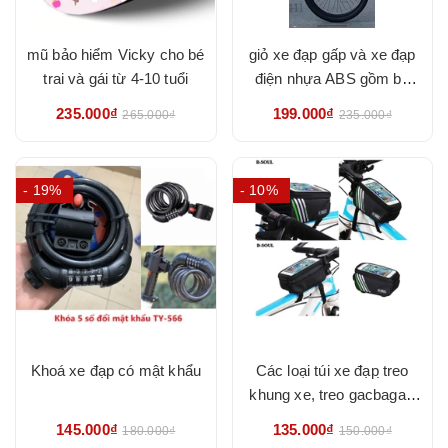
mũ bảo hiểm Vicky cho bé
giỏ xe đạp gấp và xe đạp
trai và gái từ 4-10 tuổi
điện nhựa ABS gồm bộ
càng lắp giỏ
235.000₫
199.000₫
265.000₫
235.000₫
- 19%
- 10%
Khoá xe đạp có mật khẩu
Các loại túi xe đạp ̣treo
khung xe, treo gacbaga -
hàng đẹp chắc chắn
145.000₫
135.000₫
180.000₫
150.000₫