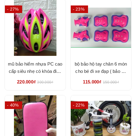
- 27%
- 23%
mũ bảo hiểm nhựa PC cao
bộ bảo hộ tay chân 6 món
cấp siêu nhẹ có khóa điều
cho bé đi xe đạp ( bảo vệ
chỉnh vòng đầu cho bé 4-
khuỷu tay,bảo vệ đầu gối,
220.000₫
115.000₫
300.000₫
150.000₫
10t
bảo vệ bàn tay)
- 40%
- 22%