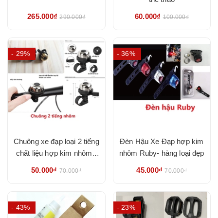
265.000₫
60.000₫
290.000₫
100.000₫
- 29%
- 36%
Chuông xe đạp loại 2 tiếng
Đèn Hậu Xe Đạp hợp kim
chất liệu hợp kim nhôm -
nhôm Ruby- hàng loại đẹp
hàng nhập khẩu
50.000₫
45.000₫
70.000₫
70.000₫
- 43%
- 23%