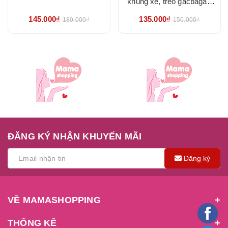
khung xe, treo gacbaga -
hàng đẹp chắc chắn
145.000₫
135.000₫
180.000₫
150.000₫
ĐĂNG KÝ NHẬN KHUYẾN MÃI
Đăng ký
VỀ MAMASHOPPING
THỐNG KÊ