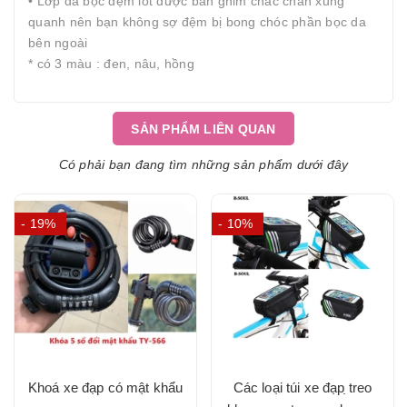
• Lớp da bọc đệm lót được bắn ghim chắc chắn xung
quanh nên bạn không sợ đệm bị bong chóc phần bọc da
bên ngoài
* có 3 màu : đen, nâu, hồng
SẢN PHẨM LIÊN QUAN
Có phải bạn đang tìm những sản phẩm dưới đây
- 19%
- 10%
Khoá xe đạp có mật khẩu
Các loại túi xe đạp ̣treo