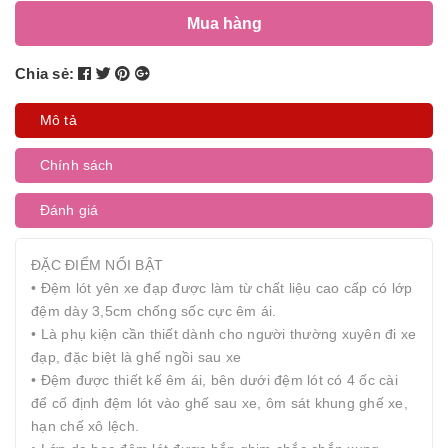
Mua hàng
Chia sẻ:
Mô tả
Chính sách
Đánh giá
ĐẶC ĐIỂM NỔI BẬT
• Đệm lót yên xe đạp được làm từ chất liệu cao cấp có lớp
đệm dày 3,5cm chống sốc cực êm ái.
• Là phụ kiện cần thiết dành cho người thường xuyên đi xe
đạp, đặc biệt là ghế ngồi sau xe
• Đệm được thiết kế êm ái, bên dưới đệm lót có 4 ốc cài
để cố định đệm lót vào ghế sau xe, ôm sát khung ghế xe,
hạn chế xô lệch.