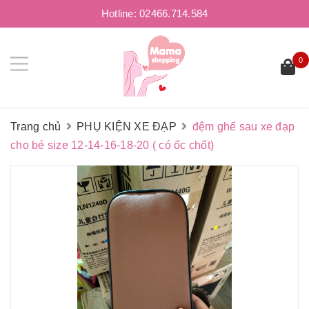
Hotline:
02466.714.584
0
Trang chủ
PHỤ KIỆN XE ĐẠP
đệm ghế sau xe đạp
cho bé size 12-14-16-18-20 ( có ốc chốt)