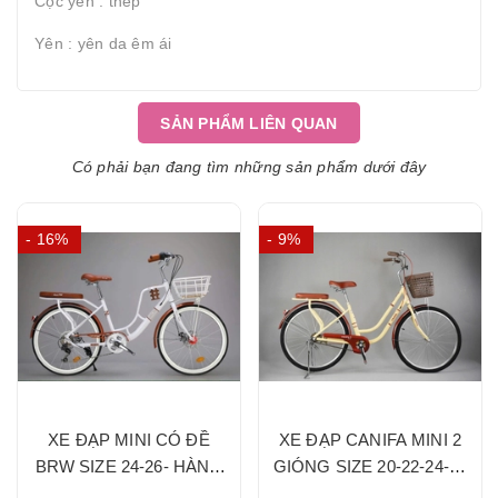
Cọc yên : thép
Yên : yên da êm ái
SẢN PHẨM LIÊN QUAN
Có phải bạn đang tìm những sản phẩm dưới đây
- 16%
- 9%
XE ĐẠP MINI CÓ ĐỀ
XE ĐẠP CANIFA MINI 2
BRW SIZE 24-26- HÀNG
GIÓNG SIZE 20-22-24-26
NHẬP KHẨU CHÍNH
- HÀNG NHẬP KHẨU