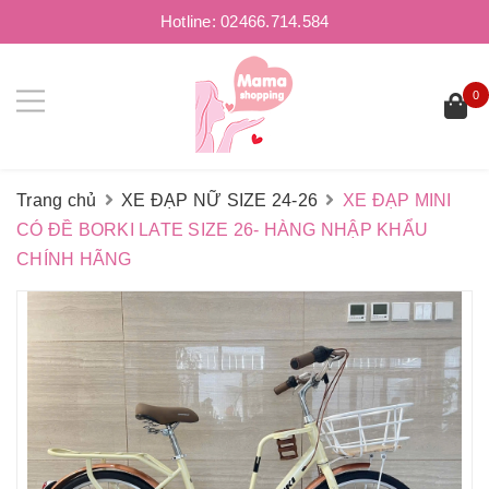
Hotline:
02466.714.584
0
Trang chủ
XE ĐẠP NỮ SIZE 24-26
XE ĐẠP MINI
CÓ ĐỀ BORKI LATE SIZE 26- HÀNG NHẬP KHẨU
CHÍNH HÃNG