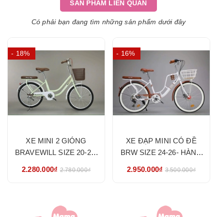
SẢN PHẨM LIÊN QUAN
Có phải bạn đang tìm những sản phẩm dưới đây
- 18%
- 16%
XE MINI 2 GIÓNG
XE ĐẠP MINI CÓ ĐỀ
BRAVEWILL SIZE 20-22-
BRW SIZE 24-26- HÀNG
24-26- HÀNG NHẬP
NHẬP KHẨU CHÍNH
2.280.000₫
2.950.000₫
2.780.000₫
3.500.000₫
KHẨU CHÍNH HÃNG
HÃNG