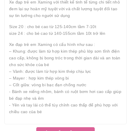
Xe đạp trẻ em Xaming với thiết kế tinh tế từng chi tiết nhỏ
đem lại sự hoàn mỹ tuyệt vời và chất lượng tuyệt đối tạo
sự tin tưởng cho người sử dụng
Size 20 : cho bé cao từ 125-140cm tầm 7-10t
size 24 : cho bé cao từ 140-155cm tầm 10t trở lên
Xe đạp trẻ em Xaming có cấu hình như sau :
– Khung: được làm từ hợp kim thép phủ lớp sơn tĩnh điện
cao cấp, không bị bong tróc trong thời gian dài và an toàn
cho sức khỏe của bé
– Vành: được làm từ hợp kim thép chịu lực
– Mayer : hợp kim thép vòng bi
– Cốt giữa: vòng bi bạc đạn chống nước
- Bánh xe niếng nhôm, bánh có ruột bơm hơi cao cấp giúp
bé đạp nhẹ và êm
- Yên và tay lái có thể tùy chỉnh cao thấp để phù hợp với
chiều cao của bé