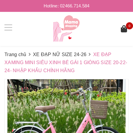
Hotline:
02466.714.584
0
Trang chủ
XE ĐẠP NỮ SIZE 24-26
XE ĐẠP
XAMING MINI SIÊU XINH BÉ GÁI 1 GIÓNG SIZE 20-22-
24- NHẬP KHẨU CHÍNH HÃNG