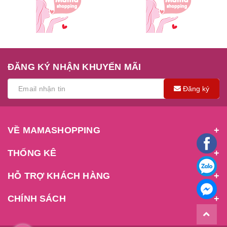
ĐĂNG KÝ NHẬN KHUYẾN MÃI
Đăng ký
VỀ MAMASHOPPING
THỐNG KÊ
HỖ TRỢ KHÁCH HÀNG
CHÍNH SÁCH