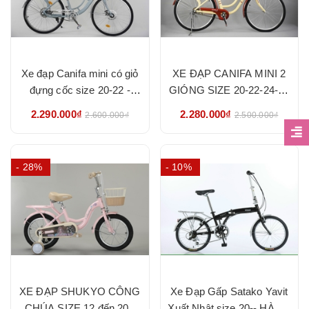
Xe đạp Canifa mini có giỏ
XE ĐẠP CANIFA MINI 2
đựng cốc size 20-22 -
GIÓNG SIZE 20-22-24-26
HÀNG NHẬP KHẨU
- HÀNG NHẬP KHẨU
2.290.000₫
2.280.000₫
2.600.000₫
2.500.000₫
CHÍNH HÃNG
CHÍNH HÃNG
- 28%
- 10%
XE ĐẠP SHUKYO CÔNG
Xe Đạp Gấp Satako Yavit
CHÚA SIZE 12 đến 20 -
Xuất Nhật size 20-- HÀNG