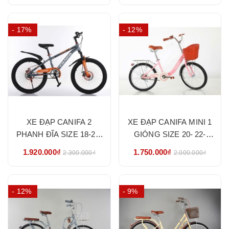
- 17%
- 12%
XE ĐẠP CANIFA 2
XE ĐẠP CANIFA MINI 1
PHANH ĐĨA SIZE 18-20-
GIÓNG SIZE 20- 22-
22 - HÀNG NHẬP KHẨU
NHẬP KHẨU CHÍNH
1.920.000₫
1.750.000₫
2.300.000₫
2.000.000₫
CHÍNH HÃNG
HÃNG
- 12%
- 9%