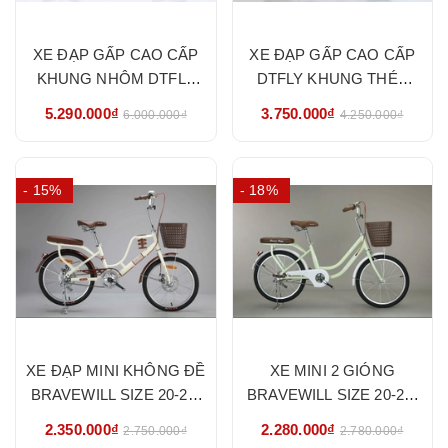
XE ĐẠP GẤP CAO CẤP
XE ĐẠP GẤP CAO CẤP
KHUNG NHÔM DTFLY
DTFLY KHUNG THÉP
CÓ ĐỀ SIZE 20- HÀNG
SIZE 16- HÀNG NHẬP
5.290.000₫
3.750.000₫
6.000.000₫
4.250.000₫
NHẬP KHẨU CHÍNH
KHẨU CHÍNH HÃNG
HÃNG
- 15%
- 18%
XE ĐẠP MINI KHÔNG ĐỀ
XE MINI 2 GIÓNG
BRAVEWILL SIZE 20-22-
BRAVEWILL SIZE 20-22-
24-26- HÀNG NHẬP
24-26- HÀNG NHẬP
2.350.000₫
2.280.000₫
2.750.000₫
2.780.000₫
KHẨU CHÍNH HÃNG
KHẨU CHÍNH HÃNG