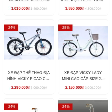
HÀNG NHẬP KHẨU
NHẬP KHẨU CHÍNH
1.010.000₫
3.850.000₫
1.400.000₫
4.300.000₫
CHÍNH HÃNG
HÃNG
- 24%
- 28%
XE ĐẠP THỂ THAO ĐỊA
XE ĐẠP VICKY LADY
HÌNH VICKY F CAO CẤP
MINI CAO CẤP SIZE 20-
SIZE 20-22 - HÀNG
22- HÀNG NHẬP KHẨU
2.290.000₫
2.150.000₫
3.000.000₫
3.000.000₫
NHẬP KHẨU CHÍNH
CHÍNH HÃNG
HÃNG
- 24%
- 24%