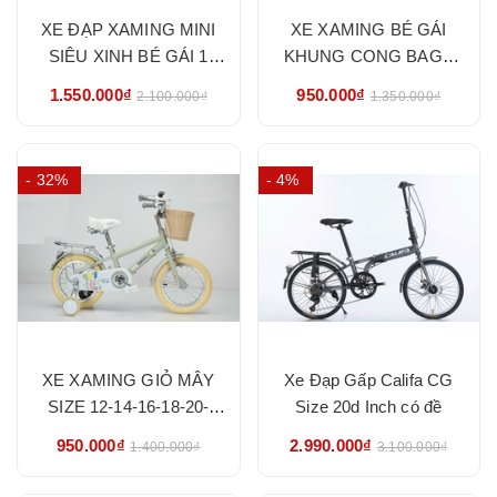
XE ĐẠP XAMING MINI
XE XAMING BÉ GÁI
SIÊU XINH BÉ GÁI 1
KHUNG CONG BAGA
GIÓNG SIZE 20-22-24-
LIỀN SIZE 12-14-16-18-
1.550.000₫
950.000₫
2.100.000₫
1.350.000₫
NHẬP KHẨU CHÍNH
20- NHẬP KHẨU CHÍNH
HÃNG
HÃNG
- 32%
- 4%
XE XAMING GIỎ MÂY
Xe Đạp Gấp Califa CG
SIZE 12-14-16-18-20-
Size 20d Inch có đề
HÀNG NHẬP KHẨU
950.000₫
2.990.000₫
1.400.000₫
3.100.000₫
CHÍNH HÃNG