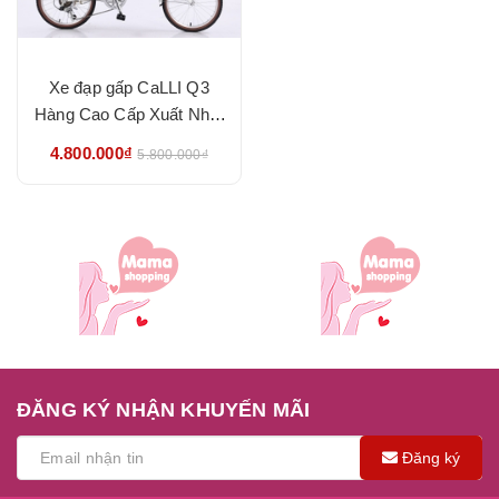
Xe đạp gấp CaLLI Q3
Hàng Cao Cấp Xuất Nhật
SIZE 20 cho người cao từ
4.800.000₫
5.800.000₫
1.3m
ĐĂNG KÝ NHẬN KHUYẾN MÃI
Đăng ký