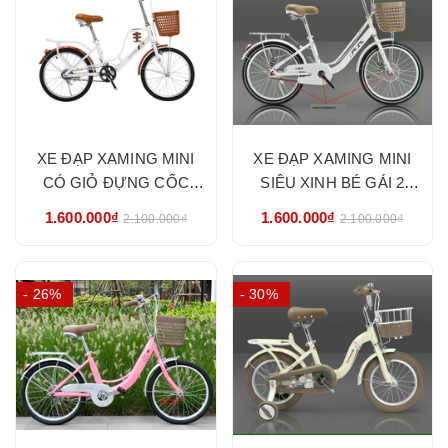
XE ĐẠP XAMING MINI
XE ĐẠP XAMING MINI
CÓ GIỎ ĐỰNG CỐC
SIÊU XINH BÉ GÁI 2
SIZE 20-24- MỚI NHẤT
GIÓNG SIZE 20-22-24-
1.600.000₫
1.600.000₫
2.100.000₫
2.100.000₫
2024- NHẬP KHẨU
NHẬP KHẨU CHÍNH
CHÍNH HÃNG
HÃNG
- 26%
- 30%