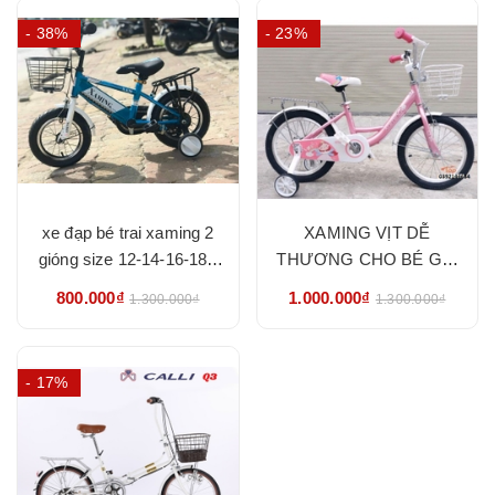
- 38%
- 23%
xe đạp bé trai xaming 2
XAMING VỊT DỄ
gióng size 12-14-16-18 -
THƯƠNG CHO BÉ GÁI
HÀNG LOẠI 1 CHẮC
SIZE 20 - HÀNG NHẬP
800.000₫
1.000.000₫
1.300.000₫
1.300.000₫
CHẮN
KHẨU CHÍNH HÃNG
- 17%