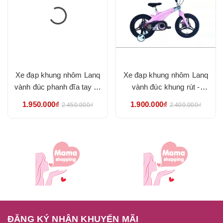
Xe đạp khung nhôm Lanq
Xe đạp khung nhôm Lanq
vành đúc phanh đĩa tay lái
vành đúc khung rút -
thu gấp - HÀNG NHẬP
HÀNG NHẬP KHẨU
1.950.000₫
1.900.000₫
2.450.000₫
2.400.000₫
KHẨU CHÍNH HÃNG
CHÍNH HÃNG
ĐĂNG KÝ NHẬN KHUYẾN MÃI