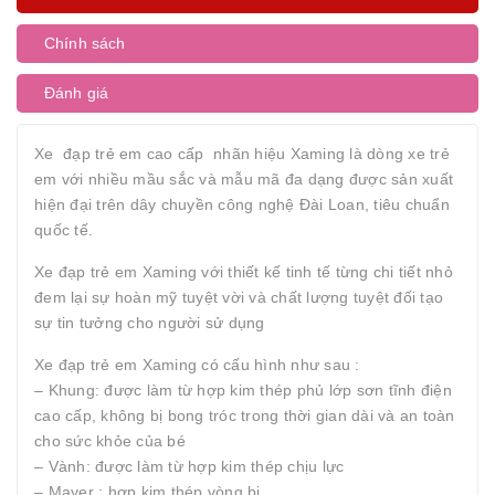
Chính sách
Đánh giá
Xe đạp trẻ em cao cấp nhãn hiệu Xaming là dòng xe trẻ
em với nhiều mầu sắc và mẫu mã đa dạng được sản xuất
hiện đại trên dây chuyền công nghệ Đài Loan, tiêu chuẩn
quốc tế.
Xe đạp trẻ em Xaming với thiết kế tinh tế từng chi tiết nhỏ
đem lại sự hoàn mỹ tuyệt vời và chất lượng tuyệt đối tạo
sự tin tưởng cho người sử dụng
Xe đạp trẻ em Xaming có cấu hình như sau :
– Khung: được làm từ hợp kim thép phủ lớp sơn tĩnh điện
cao cấp, không bị bong tróc trong thời gian dài và an toàn
cho sức khỏe của bé
– Vành: được làm từ hợp kim thép chịu lực
– Mayer : hợp kim thép vòng bi