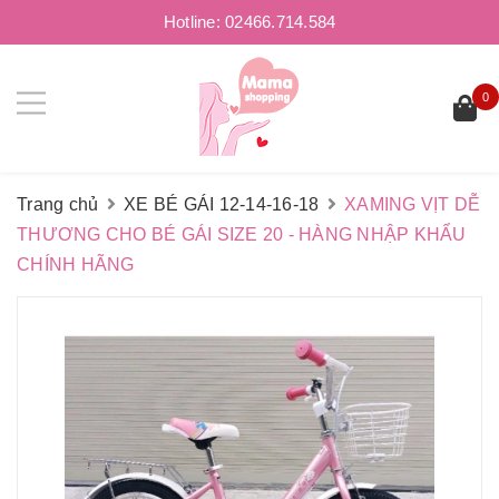
Hotline:
02466.714.584
0
Trang chủ
XE BÉ GÁI 12-14-16-18
XAMING VỊT DỄ
THƯƠNG CHO BÉ GÁI SIZE 20 - HÀNG NHẬP KHẨU
CHÍNH HÃNG