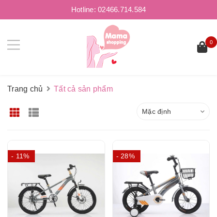
Hotline:
02466.714.584
0
Trang chủ
Tất cả sản phẩm
Mặc định
- 11%
- 28%