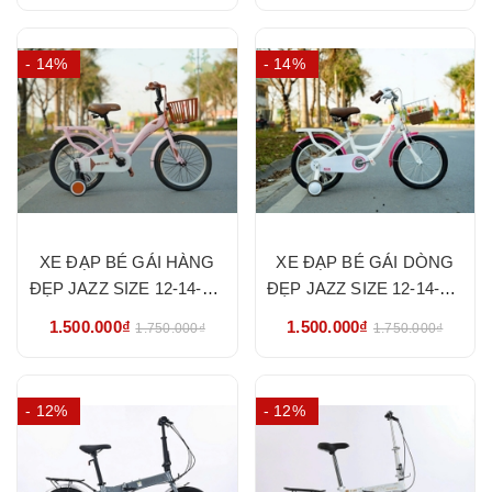
HÃNG
- 14%
- 14%
XE ĐẠP BÉ GÁI HÀNG
XE ĐẠP BÉ GÁI DÒNG
ĐẸP JAZZ SIZE 12-14-16-
ĐẸP JAZZ SIZE 12-14-16-
18-20- HÀNG NHẬP
18-20- HÀNG NHẬP
1.500.000₫
1.500.000₫
1.750.000₫
1.750.000₫
KHẨU CHÍNH HÃNG
KHẨU CHÍNH HÃNG
- 12%
- 12%