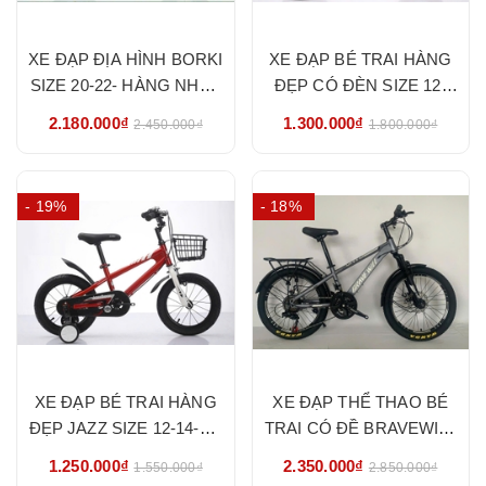
XE ĐẠP ĐỊA HÌNH BORKI
XE ĐẠP BÉ TRAI HÀNG
SIZE 20-22- HÀNG NHẬP
ĐẸP CÓ ĐÈN SIZE 12-
KHẨU CHÍNH HÃNG
14-16-18 - HÀNG NHẬP
2.180.000₫
1.300.000₫
2.450.000₫
1.800.000₫
KHẨU CHÍNH HÃNG
- 19%
- 18%
XE ĐẠP BÉ TRAI HÀNG
XE ĐẠP THỂ THAO BÉ
ĐẸP JAZZ SIZE 12-14-16-
TRAI CÓ ĐỀ BRAVEWILL
18- HÀNG NHẬP KHẨU
SIZE 20-22 - HÀNG
1.250.000₫
2.350.000₫
1.550.000₫
2.850.000₫
CHÍNH HÃNG
NHẬP KHẨU CHÍNH