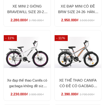
XE MINI 2 GIÓNG
XE ĐẠP MINI CÓ ĐỀ
BRAVEWILL SIZE 20-22-
BRW SIZE 24-26- HÀNG
24-26- HÀNG NHẬP
NHẬP KHẨU CHÍNH
2.280.000₫
2.950.000₫
2.780.000₫
3.500.000₫
KHẨU CHÍNH HÃNG
HÃNG
- 11%
- 11%
Xe đạp thể thao Canifa có
XE THỂ THAO CANIFA
gacbaga không đề size
CÓ ĐỀ CÓ GACBAGA
20-22 - HÀNG NHẬP
SIZE 20-22 - HÀNG
2.230.000₫
2.390.000₫
2.500.000₫
2.700.000₫
KHẨU CHÍNH HÃNG
NHẬP KHẨU CHÍNH
HÃNG