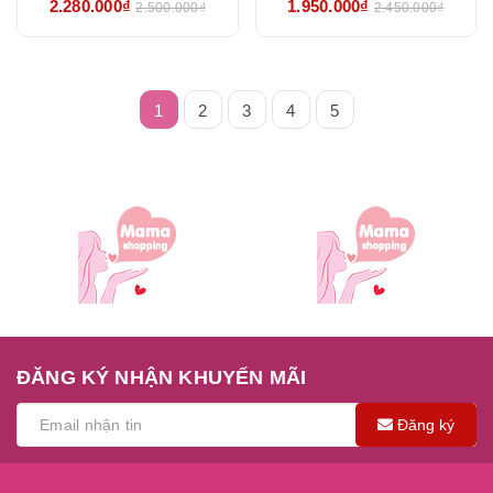
2.280.000₫
1.950.000₫
2.500.000₫
2.450.000₫
CHÍNH HÃNG
KHẨU CHÍNH HÃNG
1
2
3
4
5
ĐĂNG KÝ NHẬN KHUYẾN MÃI
Đăng ký