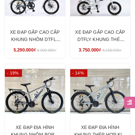
XE ĐẠP GẤP CAO CẤP
XE ĐẠP GẤP CAO CẤP
KHUNG NHÔM DTFLY
DTFLY KHUNG THÉP
CÓ ĐỀ SIZE 20- HÀNG
SIZE 16- HÀNG NHẬP
5.290.000₫
3.750.000₫
6.000.000₫
4.250.000₫
NHẬP KHẨU CHÍNH
KHẨU CHÍNH HÃNG
HÃNG
- 19%
- 14%
XE ĐẠP ĐỊA HÌNH
XE ĐẠP ĐỊA HÌNH
KHUNG NHÔM BORKI
KHUNG THÉP HỢP KIM