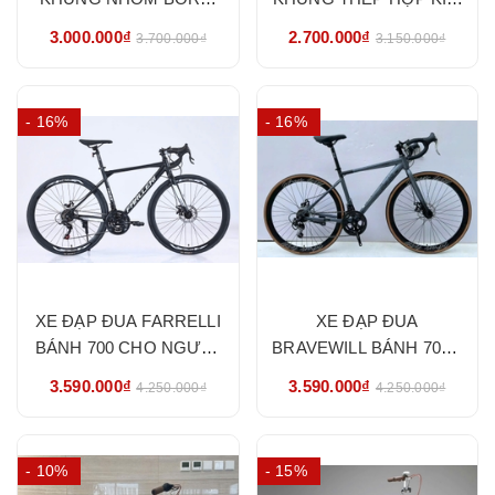
SIZE 26- HÀNG NHẬP
CÓ ĐỀ BRW SIZE 24-26-
3.000.000₫
2.700.000₫
3.700.000₫
3.150.000₫
KHẨU CHÍNH HÃNG
HÀNG NHẬP KHẨU
CHÍNH HÃNG
- 16%
- 16%
XE ĐẠP ĐUA FARRELLI
XE ĐẠP ĐUA
BÁNH 700 CHO NGƯỜI
BRAVEWILL BÁNH 700C
CAO TỪ 160CM- HÀNG
CHO NGƯỜI CAO TỪ
3.590.000₫
3.590.000₫
4.250.000₫
4.250.000₫
NHẬP KHẨU CHÍNH
160CM- HÀNG NHẬP
HÃNG
KHẨU CHÍNH HÃNG
- 10%
- 15%