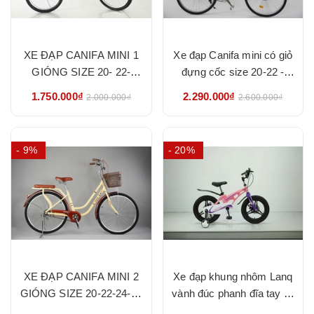
XE ĐẠP CANIFA MINI 1
Xe đạp Canifa mini có giỏ
GIÓNG SIZE 20- 22-
đựng cốc size 20-22 -
NHẬP KHẨU CHÍNH
HÀNG NHẬP KHẨU
1.750.000₫
2.290.000₫
2.000.000₫
2.600.000₫
HÃNG
CHÍNH HÃNG
- 9%
- 20%
XE ĐẠP CANIFA MINI 2
Xe đạp khung nhôm Lanq
GIÓNG SIZE 20-22-24-26
vành đúc phanh đĩa tay lái
- HÀNG NHẬP KHẨU
thu gấp - HÀNG NHẬP