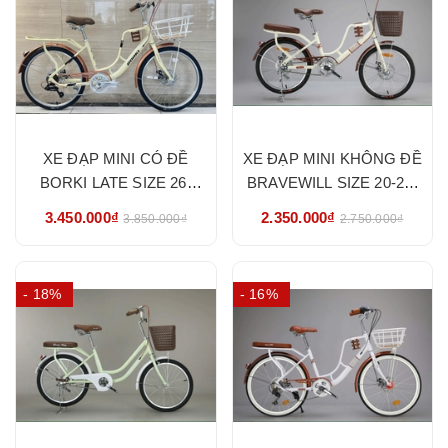
XE ĐẠP MINI CÓ ĐỀ
XE ĐẠP MINI KHÔNG ĐỀ
BORKI LATE SIZE 26-
BRAVEWILL SIZE 20-22-
HÀNG NHẬP KHẨU
24-26- HÀNG NHẬP
3.450.000₫
2.350.000₫
3.850.000₫
2.750.000₫
CHÍNH HÃNG
KHẨU CHÍNH HÃNG
- 18%
- 16%