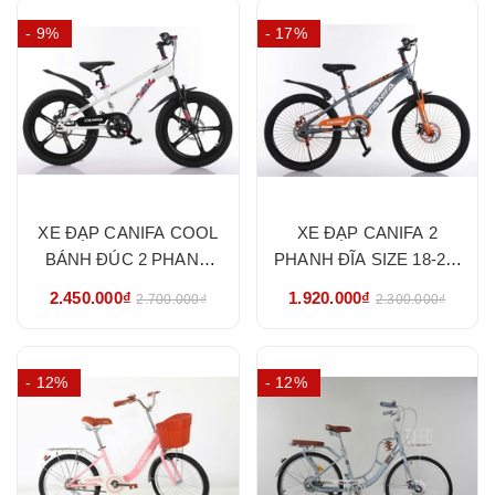
- 9%
- 17%
XE ĐẠP CANIFA COOL
XE ĐẠP CANIFA 2
BÁNH ĐÚC 2 PHANH
PHANH ĐĨA SIZE 18-20-
ĐĨA SIZE 20-22- HÀNG
22 - HÀNG NHẬP KHẨU
2.450.000₫
1.920.000₫
2.700.000₫
2.300.000₫
NHẬP KHẨU CHÍNH
CHÍNH HÃNG
HÃNG
- 12%
- 12%