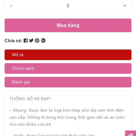
-
+
Mua hàng
Chia sẻ:
Mô tả
Chính sách
Đánh giá
THÔNG SỐ XE ĐẠP :
– Khung: được làm từ hợp kim thép phủ lớp sơn tĩnh điện
cao cấp, không bị bong tróc trong thời gian dài và an toàn
cho sức khỏe của bé
– Vành: được làm từ hợp kim thép chịu lực