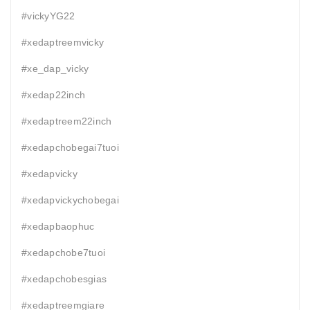
#vickyYG22
#xedaptreemvicky
#xe_dap_vicky
#xedap22inch
#xedaptreem22inch
#xedapchobegai7tuoi
#xedapvicky
#xedapvickychobegai
#xedapbaophuc
#xedapchobe7tuoi
#xedapchobesgias
#xedaptreemgiare