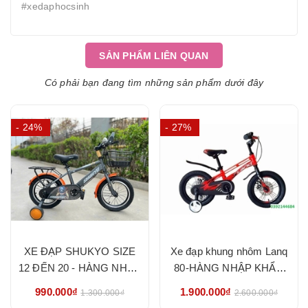
#xedaphocsinh
SẢN PHẨM LIÊN QUAN
Có phải bạn đang tìm những sản phẩm dưới đây
- 24%
- 27%
XE ĐẠP SHUKYO SIZE
Xe đạp khung nhôm Lanq
12 ĐẾN 20 - HÀNG NHẬP
80-HÀNG NHẬP KHẨU
KHẨU CHÍNH HÃNG
CHÍNH HÃNG
990.000₫
1.900.000₫
1.300.000₫
2.600.000₫