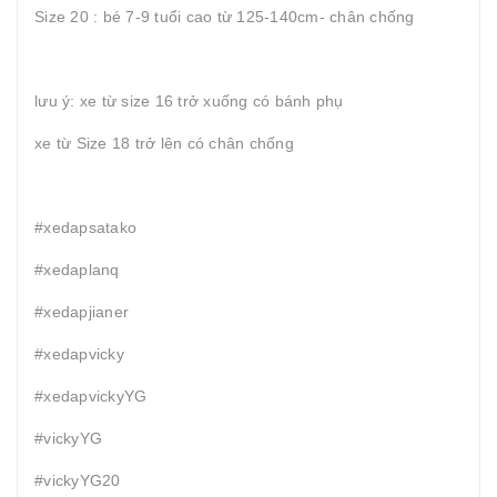
Size 20 : bé 7-9 tuổi cao từ 125-140cm- chân chống
lưu ý: xe từ size 16 trở xuống có bánh phụ
xe từ Size 18 trở lên có chân chống
#xedapsatako
#xedaplanq
#xedapjianer
#xedapvicky
#xedapvickyYG
#vickyYG
#vickyYG20