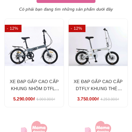
Có phải bạn đang tìm những sản phẩm dưới đây
- 12%
- 12%
XE ĐẠP GẤP CAO CẤP
XE ĐẠP GẤP CAO CẤP
KHUNG NHÔM DTFLY
DTFLY KHUNG THÉP
CÓ ĐỀ SIZE 20- HÀNG
SIZE 16- HÀNG NHẬP
5.290.000₫
3.750.000₫
6.000.000₫
4.250.000₫
NHẬP KHẨU CHÍNH
KHẨU CHÍNH HÃNG
HÃNG