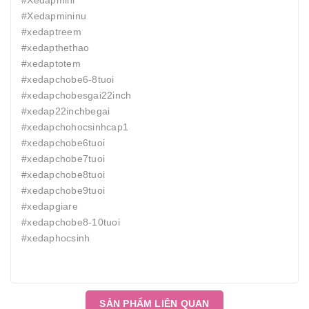
#Xedapmini
#Xedapmininu
#xedaptreem
#xedapthethao
#xedaptotem
#xedapchobe6-8tuoi
#xedapchobesgai22inch
#xedap22inchbegai
#xedapchohocsinhcap1
#xedapchobe6tuoi
#xedapchobe7tuoi
#xedapchobe8tuoi
#xedapchobe9tuoi
#xedapgiare
#xedapchobe8-10tuoi
#xedaphocsinh
SẢN PHẨM LIÊN QUAN