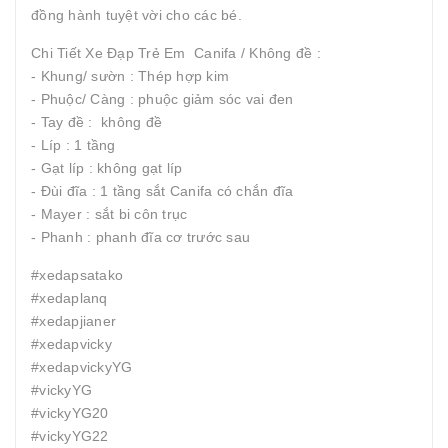
đồng hành tuyệt vời cho các bé.
Chi Tiết Xe Đạp Trẻ Em Canifa / Không đề :
- Khung/ sườn : Thép hợp kim
- Phuộc/ Càng : phuộc giảm sóc vai đen
- Tay đề : không đề
- Líp : 1 tầng
- Gạt líp : không gạt líp
- Đùi đĩa : 1 tầng sắt Canifa có chắn đĩa
- Mayer : sắt bi côn trục
- Phanh : phanh đĩa cơ trước sau
#xedapsatako
#xedaplanq
#xedapjianer
#xedapvicky
#xedapvickyYG
#vickyYG
#vickyYG20
#vickyYG22