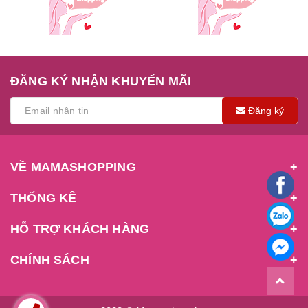
ĐĂNG KÝ NHẬN KHUYẾN MÃI
Đăng ký
VỀ MAMASHOPPING
THỐNG KÊ
HỖ TRỢ KHÁCH HÀNG
CHÍNH SÁCH