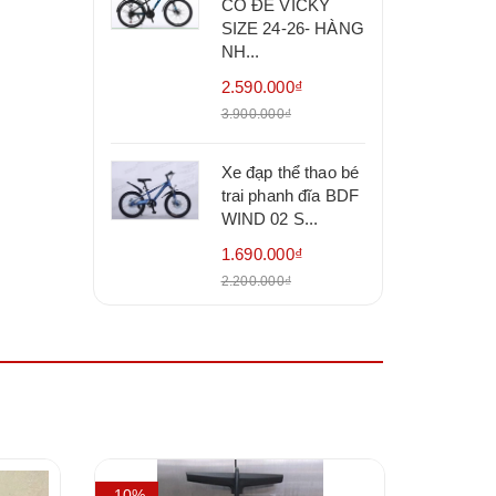
CÓ ĐỀ VICKY
SIZE 24-26- HÀNG
NH...
2.590.000₫
3.900.000₫
Xe đạp thể thao bé
trai phanh đĩa BDF
WIND 02 S...
1.690.000₫
2.200.000₫
- 10%
- 9%