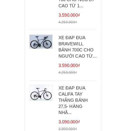
CAO TỪ 1...
3.590.000₫
4.250.000₫
XE ĐẠP ĐUA
BRAVEWILL
BÁNH 700C CHO
NGƯỜI CAO TỪ...
3.590.000₫
4.250.000₫
XE ĐẠP ĐUA
CALIFA TAY
THẲNG BÁNH
27,5- HÀNG
NHẬ...
3.090.000₫
3.300.000₫