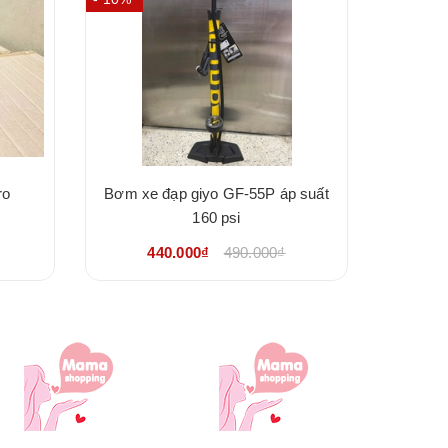
ro
Bơm xe đạp giyo GF-55P áp suất
Các 
160 psi
440.000₫
490.000₫