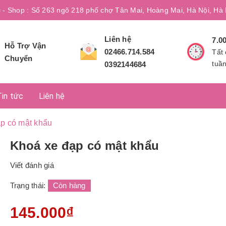
i - Shop : Số 263 ngõ 218 phố chợ Tân Mai, Hoàng Mai, Hà Nội, Hà 
Liên hệ
7.0
Hỗ Trợ Vận
02466.714.584
Tất 
Chuyển
tuầ
0392144684
Tin tức
Liên hệ
p có mật khẩu
Khoá xe đạp có mật khẩu
Viết đánh giá
Trạng thái:
Còn hàng
145.000₫