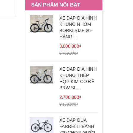
SẢN PHẨM NỔI BẬT
XE ĐẠP ĐỊA HÌNH
KHUNG NHÔM
BORKI SIZE 26-
HÀNG ...
3.000.000₫
3.700.000₫
XE ĐẠP ĐỊA HÌNH
KHUNG THÉP
HỢP KIM CÓ ĐỀ
BRW SI...
2.700.000₫
3.150.000₫
XE ĐẠP ĐUA
FARRELLI BÁNH
700 CHO NGƯỜI