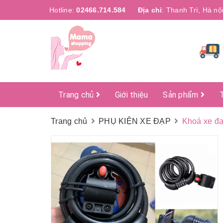
Hotline:
02466.714.584
Địa chỉ
:
Thanh Trì, Hà nộ
Trang chủ
Giới thiệu
Sản phẩm
Trang chủ
PHỤ KIỆN XE ĐẠP
Khoá xe đạ