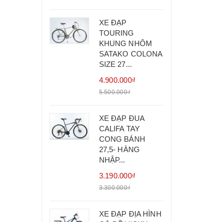
XE ĐẠP
TOURING
KHUNG NHÔM
SATAKO COLONA
SIZE 27...
4.900.000₫
5.500.000₫
XE ĐẠP ĐUA
CALIFA TAY
CONG BÁNH
27,5- HÀNG
NHẬP...
3.190.000₫
3.300.000₫
XE ĐẠP ĐỊA HÌNH