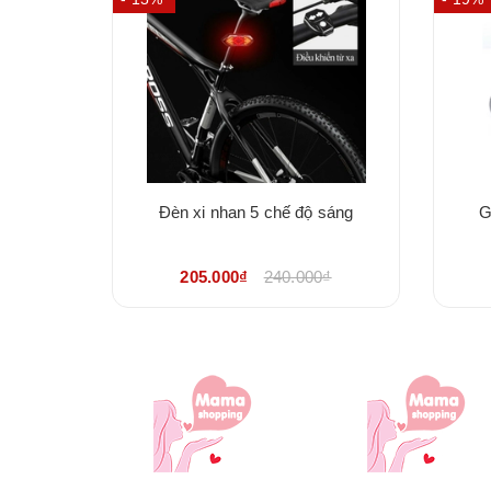
khung xe,
Đèn xi nhan 5 chế độ sáng
G
chắc chắn
0₫
205.000₫
240.000₫