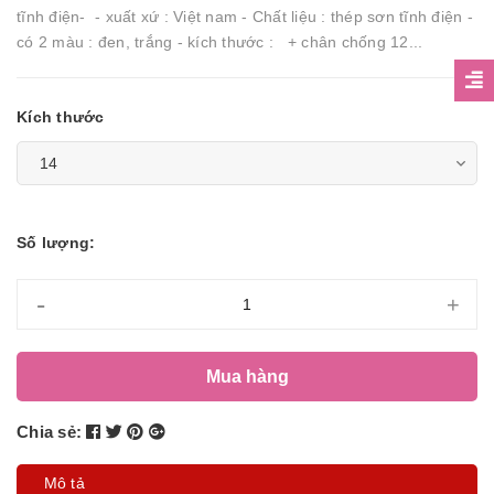
tĩnh điện- - xuất xứ : Việt nam - Chất liệu : thép sơn tĩnh điện -
có 2 màu : đen, trắng - kích thước : + chân chống 12...
Kích thước
Số lượng:
-
+
Mua hàng
Chia sẻ:
Mô tả