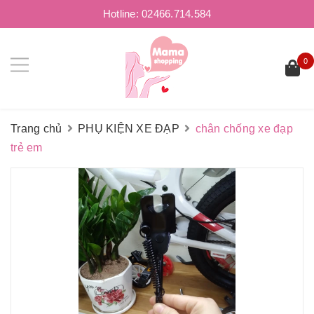
Hotline:
02466.714.584
0
Trang chủ
PHỤ KIỆN XE ĐẠP
chân chống xe đạp
trẻ em