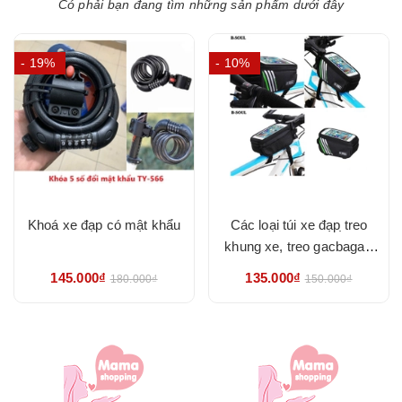
Có phải bạn đang tìm những sản phẩm dưới đây
- 19%
- 10%
Khoá xe đạp có mật khẩu
Các loại túi xe đạp ̣treo
khung xe, treo gacbaga -
hàng đẹp chắc chắn
145.000₫
135.000₫
180.000₫
150.000₫