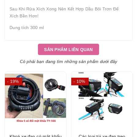
Sau Khi Rửa Xích Xong Nên Kết Hợp Dầu Bôi Trơn Để
Xích Bền Hơn!
Dung tích 300 ml
SẢN PHẨM LIÊN QUAN
Có phải bạn đang tìm những sản phẩm dưới đây
- 19%
- 10%
Khoá xe đạp có mật khẩu
Các loại túi xe đạp ̣treo