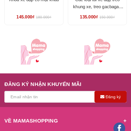
khung xe, treo gacbaga -
hàng đẹp chắc chắn
145.000₫
135.000₫
180.000₫
150.000₫
ĐĂNG KÝ NHẬN KHUYẾN MÃI
Đăng ký
VỀ MAMASHOPPING