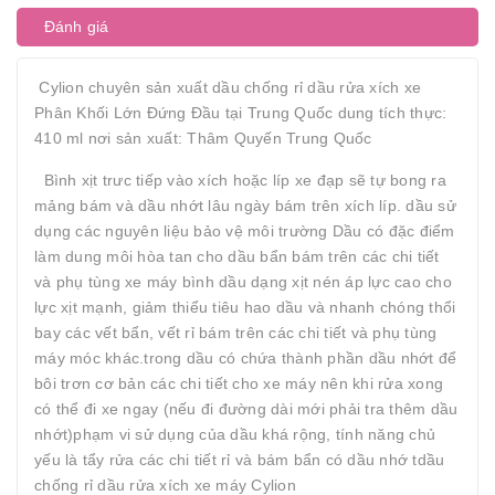
Đánh giá
Cylion chuyên sản xuất dầu chống rỉ dầu rửa xích xe
Phân Khối Lớn Đứng Đầu tại Trung Quốc dung tích thực:
410 ml nơi sản xuất: Thâm Quyến Trung Quốc
Bình xịt trưc tiếp vào xích hoặc líp xe đạp sẽ tự bong ra
mảng bám và dầu nhớt lâu ngày bám trên xích líp. dầu sử
dụng các nguyên liệu bảo vệ môi trường Dầu có đặc điểm
làm dung môi hòa tan cho dầu bẩn bám trên các chi tiết
và phụ tùng xe máy bình dầu dạng xịt nén áp lực cao cho
lực xịt mạnh, giảm thiểu tiêu hao dầu và nhanh chóng thổi
bay các vết bẩn, vết rỉ bám trên các chi tiết và phụ tùng
máy móc khác.trong dầu có chứa thành phần dầu nhớt để
bôi trơn cơ bản các chi tiết cho xe máy nên khi rửa xong
có thể đi xe ngay (nếu đi đường dài mới phải tra thêm dầu
nhớt)phạm vi sử dụng của dầu khá rộng, tính năng chủ
yếu là tẩy rửa các chi tiết rỉ và bám bẩn có dầu nhớ tdầu
chống rỉ dầu rửa xích xe máy Cylion