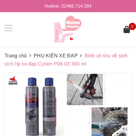
Hotline:
02466.714.584
0
Trang chủ
PHỤ KIỆN XE ĐẠP
Bình xịt rửa vệ sinh
xích líp xe đạp Cylion P09-03 300 ml