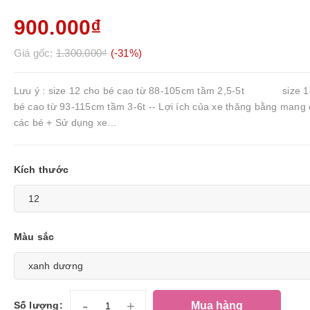
900.000₫
Giá gốc:
1.300.000₫
(-31%)
Lưu ý : size 12 cho bé cao từ 88-105cm tầm 2,5-5t size 1
bé cao từ 93-115cm tầm 3-6t -- Lợi ích của xe thăng bằng mang
các bé + Sử dụng xe...
Kích thước
Màu sắc
-
+
Mua hàng
Số lượng: