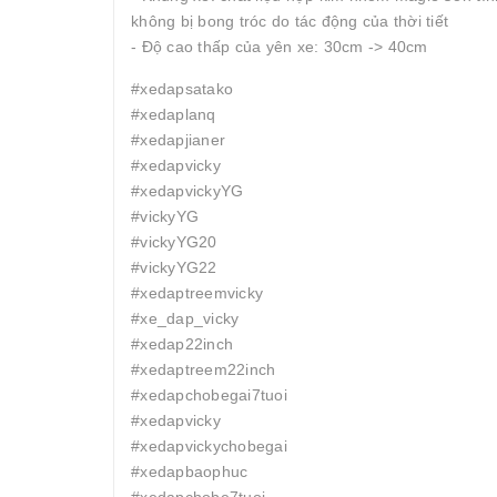
không bị bong tróc do tác động của thời tiết
- Độ cao thấp của yên xe: 30cm -> 40cm
#xedapsatako
#xedaplanq
#xedapjianer
#xedapvicky
#xedapvickyYG
#vickyYG
#vickyYG20
#vickyYG22
#xedaptreemvicky
#xe_dap_vicky
#xedap22inch
#xedaptreem22inch
#xedapchobegai7tuoi
#xedapvicky
#xedapvickychobegai
#xedapbaophuc