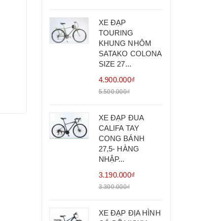
XE ĐẠP
TOURING
KHUNG NHÔM
SATAKO COLONA
SIZE 27...
4.900.000₫
5.500.000₫
XE ĐẠP ĐUA
CALIFA TAY
CONG BÁNH
27,5- HÀNG
NHẬP...
3.190.000₫
3.300.000₫
XE ĐẠP ĐỊA HÌNH