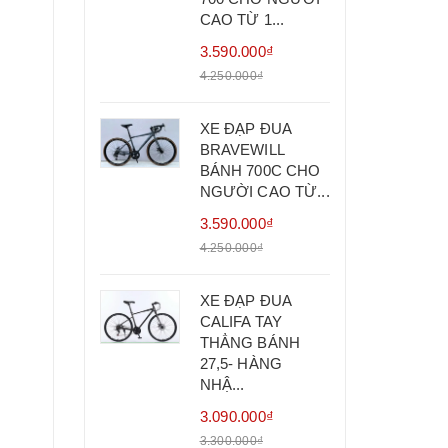
CAO TỪ 1...
3.590.000₫
4.250.000₫
XE ĐẠP ĐUA
BRAVEWILL
BÁNH 700C CHO
NGƯỜI CAO TỪ...
3.590.000₫
4.250.000₫
XE ĐẠP ĐUA
CALIFA TAY
THẲNG BÁNH
27,5- HÀNG
NHẬ...
3.090.000₫
3.300.000₫