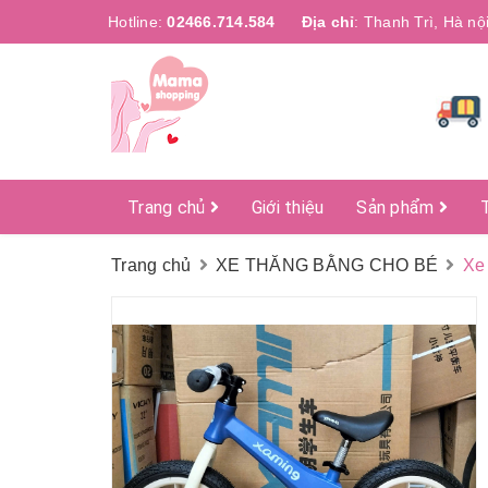
Hotline:
02466.714.584
Địa chỉ
:
Thanh Trì, Hà nộ
Trang chủ
Giới thiệu
Sản phẩm
Trang chủ
XE THĂNG BẰNG CHO BÉ
Xe 