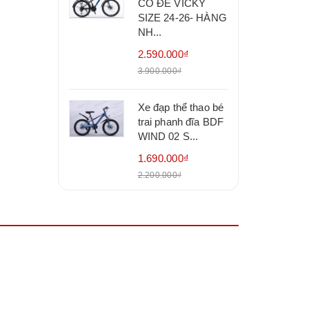
CÓ ĐỀ VICKY
SIZE 24-26- HÀNG
NH...
2.590.000₫
3.900.000₫
Xe đạp thể thao bé
trai phanh đĩa BDF
WIND 02 S...
1.690.000₫
2.200.000₫