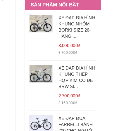
SẢN PHẨM NỔI BẬT
XE ĐẠP ĐỊA HÌNH
KHUNG NHÔM
BORKI SIZE 26-
HÀNG ...
3.000.000₫
3.700.000₫
XE ĐẠP ĐỊA HÌNH
KHUNG THÉP
HỢP KIM CÓ ĐỀ
BRW SI...
2.700.000₫
3.150.000₫
XE ĐẠP ĐUA
FARRELLI BÁNH
700 CHO NGƯỜI