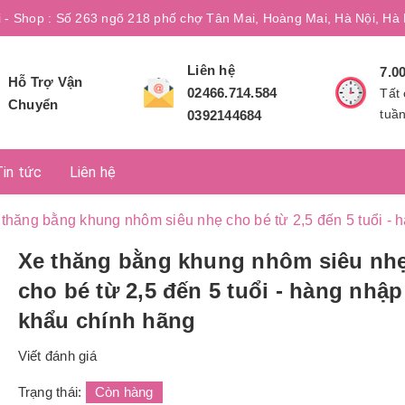
i - Shop : Số 263 ngõ 218 phố chợ Tân Mai, Hoàng Mai, Hà Nội, Hà 
Liên hệ
7.0
Hỗ Trợ Vận
02466.714.584
Tất 
Chuyển
tuầ
0392144684
Tin tức
Liên hệ
thăng bằng khung nhôm siêu nhẹ cho bé từ 2,5 đến 5 tuổi -
Xe thăng bằng khung nhôm siêu nh
cho bé từ 2,5 đến 5 tuổi - hàng nhập
khẩu chính hãng
Viết đánh giá
Trạng thái:
Còn hàng