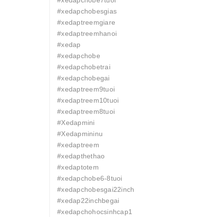
#xedapchobe7tuoi
#xedapchobesgias
#xedaptreemgiare
#xedaptreemhanoi
#xedap
#xedapchobe
#xedapchobetrai
#xedapchobegai
#xedaptreem9tuoi
#xedaptreem10tuoi
#xedaptreem8tuoi
#Xedapmini
#Xedapmininu
#xedaptreem
#xedapthethao
#xedaptotem
#xedapchobe6-8tuoi
#xedapchobesgai22inch
#xedap22inchbegai
#xedapchohocsinhcap1