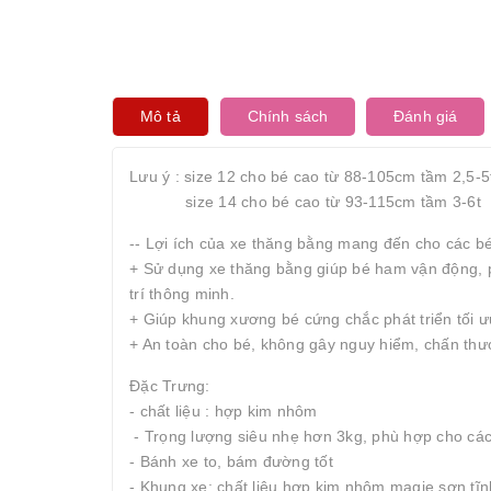
Mô tả
Chính sách
Đánh giá
Lưu ý : size 12 cho bé cao từ 88-105cm tầm 2,5-5
size 14 cho bé cao từ 93-115cm tầm 3-6t
-- Lợi ích của xe thăng bằng mang đến cho các b
+ Sử dụng xe thăng bằng giúp bé ham vận động, p
trí thông minh.
+ Giúp khung xương bé cứng chắc phát triển tối ư
+ An toàn cho bé, không gây nguy hiểm, chấn thư
Đặc Trưng:
- chất liệu : hợp kim nhôm
- Trọng lượng siêu nhẹ hơn 3kg, phù hợp cho các
- Bánh xe to, bám đường tốt
- Khung xe: chất liệu hợp kim nhôm magie sơn tĩnh