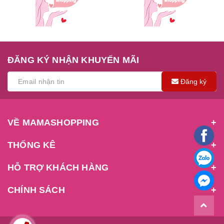
ĐĂNG KÝ NHẬN KHUYẾN MÃI
Đăng ký
VỀ MAMASHOPPING
THỐNG KÊ
HỖ TRỢ KHÁCH HÀNG
CHÍNH SÁCH