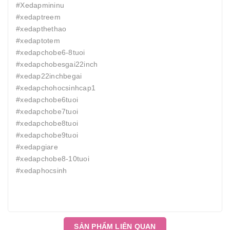
#Xedapmininu
#xedaptreem
#xedapthethao
#xedaptotem
#xedapchobe6-8tuoi
#xedapchobesgai22inch
#xedap22inchbegai
#xedapchohocsinhcap1
#xedapchobe6tuoi
#xedapchobe7tuoi
#xedapchobe8tuoi
#xedapchobe9tuoi
#xedapgiare
#xedapchobe8-10tuoi
#xedaphocsinh
SẢN PHẨM LIÊN QUAN