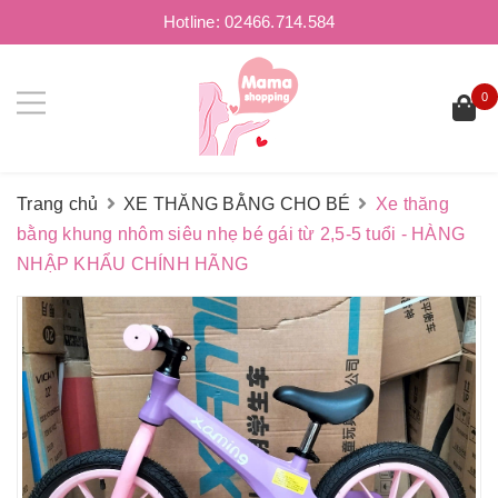
Hotline:
02466.714.584
0
Trang chủ
XE THĂNG BẰNG CHO BÉ
Xe thăng
bằng khung nhôm siêu nhẹ bé gái từ 2,5-5 tuổi - HÀNG
NHẬP KHẨU CHÍNH HÃNG