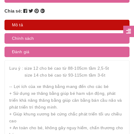
Chia sẻ:
Mô tả
Chính sách
Đánh giá
Lưu ý : size 12 cho bé cao từ 88-105cm tầm 2,5-5t
size 14 cho bé cao từ 93-115cm tầm 3-6t
-- Lợi ích của xe thăng bằng mang đến cho các bé
+ Sử dụng xe thăng bằng giúp bé ham vận động, phát
triển khả năng thăng bằng giúp cân bằng bán cầu não và
phát triển trí thông minh.
+ Giúp khung xương bé cứng chắc phát triển tối ưu chiều
cao
+ An toàn cho bé, không gây nguy hiểm, chấn thương cho