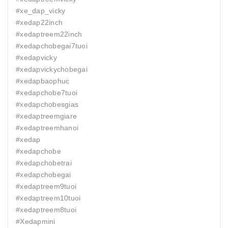
#xe_dap_vicky
#xedap22inch
#xedaptreem22inch
#xedapchobegai7tuoi
#xedapvicky
#xedapvickychobegai
#xedapbaophuc
#xedapchobe7tuoi
#xedapchobesgias
#xedaptreemgiare
#xedaptreemhanoi
#xedap
#xedapchobe
#xedapchobetrai
#xedapchobegai
#xedaptreem9tuoi
#xedaptreem10tuoi
#xedaptreem8tuoi
#Xedapmini