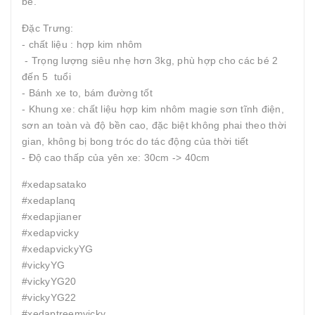
bé.
Đặc Trưng:
- chất liệu : hợp kim nhôm
- Trọng lượng siêu nhẹ hơn 3kg, phù hợp cho các bé 2
đến 5 tuổi
- Bánh xe to, bám đường tốt
- Khung xe: chất liệu hợp kim nhôm magie sơn tĩnh điện,
sơn an toàn và độ bền cao, đặc biệt không phai theo thời
gian, không bị bong tróc do tác động của thời tiết
- Độ cao thấp của yên xe: 30cm -> 40cm
#xedapsatako
#xedaplanq
#xedapjianer
#xedapvicky
#xedapvickyYG
#vickyYG
#vickyYG20
#vickyYG22
#xedaptreemvicky