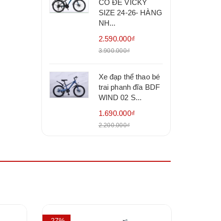
CÓ ĐỀ VICKY
SIZE 24-26- HÀNG
NH...
2.590.000₫
3.900.000₫
Xe đạp thể thao bé
trai phanh đĩa BDF
WIND 02 S...
1.690.000₫
2.200.000₫
- 27%
- 15%