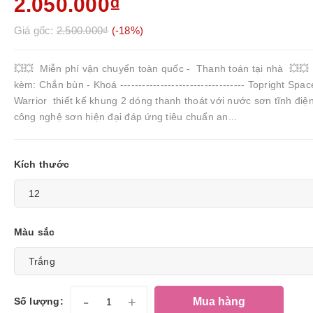
2.050.000₫
Giá gốc:
2.500.000₫
(-18%)
💥💥 Miễn phí vận chuyển toàn quốc - Thanh toán tại nhà 💥
kèm: Chắn bùn - Khoá ---------------------------------- Topright Spac
Warrior thiết kế khung 2 dóng thanh thoát với nước sơn tĩnh điện
công nghệ sơn hiện đại đáp ứng tiêu chuẩn an...
Kích thước
Màu sắc
-
+
Mua hàng
Số lượng: