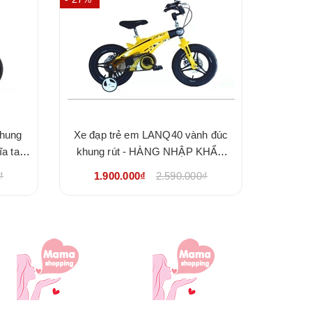
khung
Xe đạp trẻ em LANQ40 vành đúc
Xe đạp 
ĩa tay
khung rút - HÀNG NHẬP KHẨU
khung 
HẨU
CHÍNH HÃNG
n
₫
1.900.000₫
2.590.000₫
1.