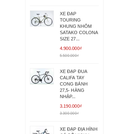
XE ĐẠP
TOURING
KHUNG NHÔM
SATAKO COLONA
SIZE 27...
4.900.000₫
5.500.000₫
XE ĐẠP ĐUA
CALIFA TAY
CONG BÁNH
27,5- HÀNG
NHẬP...
3.190.000₫
3.300.000₫
XE ĐẠP ĐỊA HÌNH