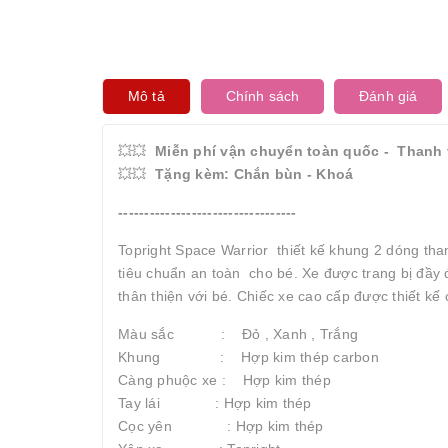
Mô tả
Chính sách
Đánh giá
💥💥
Miễn phí vận chuyển toàn quốc - Thanh 
💥💥
Tặng kèm: Chắn bùn - Khoá
----------------------------------
Topright Space Warrior thiết kế khung 2 dóng tha
tiêu chuẩn an toàn cho bé. Xe được trang bị đầy 
thân thiện với bé. Chiếc xe cao cấp được thiết kế
Màu sắc : Đỏ , Xanh , Trắng
Khung : Hợp kim thép carbon
Càng phuộc xe : Hợp kim thép
Tay lái : Hợp kim thép
Cọc yên : Hợp kim thép