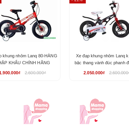
p khung nhôm Lanq 80-HÀNG
Xe đạp khung nhôm Lanq 
HẬP KHẨU CHÍNH HÃNG
bậc thang vành đúc phanh đ
lái gấp - HÀNG NHẬP K
1.900.000₫
2.600.000₫
2.050.000₫
2.600.000
CHÍNH HÃNG