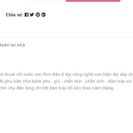
Chia sẻ:
toán tại nhà
nh thoát với nước sơn tĩnh điện 4 lớp công nghệ sơn hiện đại đáp ứ
đủ phụ kiện như bánh phụ , giỏ , chắn bùn , chắn xích.. đảm bảo an
 chỉn chu đến từng chi tiết đảm bảo độ bền theo năm tháng.