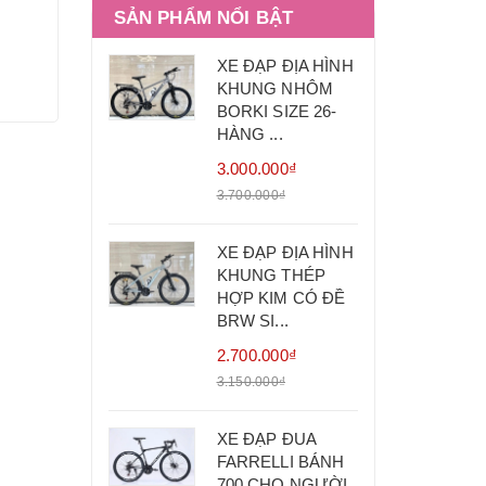
SẢN PHẨM NỔI BẬT
XE ĐẠP ĐỊA HÌNH
KHUNG NHÔM
BORKI SIZE 26-
HÀNG ...
3.000.000₫
3.700.000₫
XE ĐẠP ĐỊA HÌNH
KHUNG THÉP
HỢP KIM CÓ ĐỀ
BRW SI...
2.700.000₫
3.150.000₫
XE ĐẠP ĐUA
FARRELLI BÁNH
700 CHO NGƯỜI