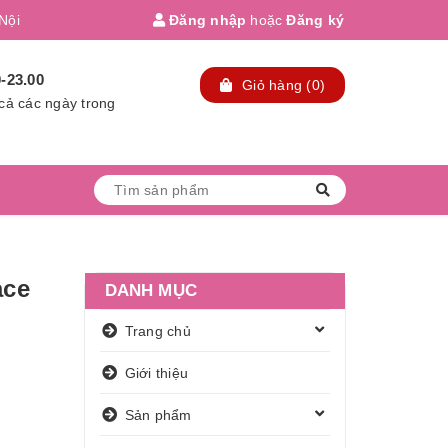
Nội
Đăng nhập
hoặc
Đăng ký
0-23.00
Giỏ hàng
(
0
)
cả các ngày trong
n
ace
DANH MỤC
Trang chủ
Giới thiệu
Sản phẩm