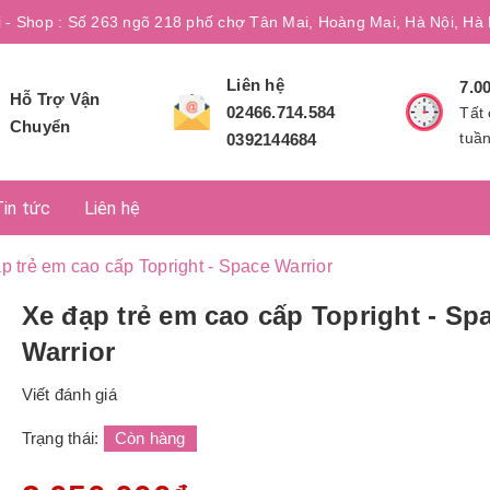
i - Shop : Số 263 ngõ 218 phố chợ Tân Mai, Hoàng Mai, Hà Nội, Hà 
Liên hệ
7.0
Hỗ Trợ Vận
02466.714.584
Tất 
Chuyển
tuầ
0392144684
Tin tức
Liên hệ
p trẻ em cao cấp Topright - Space Warrior
Xe đạp trẻ em cao cấp Topright - Sp
Warrior
Viết đánh giá
Trạng thái:
Còn hàng