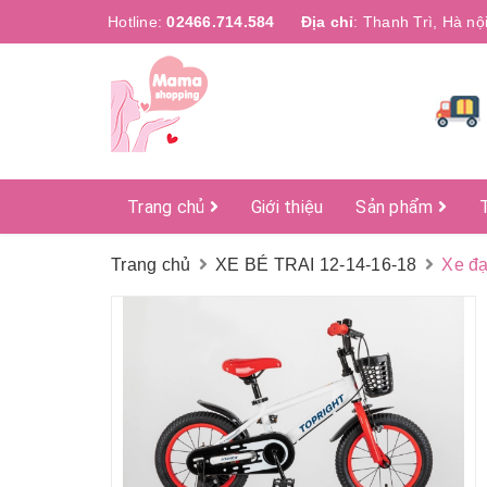
Hotline:
02466.714.584
Địa chỉ
:
Thanh Trì, Hà nộ
Trang chủ
Giới thiệu
Sản phẩm
Trang chủ
XE BÉ TRAI 12-14-16-18
Xe đạ