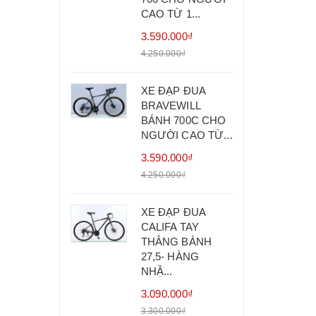
CAO TỪ 1...
3.590.000₫
4.250.000₫
XE ĐẠP ĐUA
BRAVEWILL
BÁNH 700C CHO
NGƯỜI CAO TỪ...
3.590.000₫
4.250.000₫
XE ĐẠP ĐUA
CALIFA TAY
THẲNG BÁNH
27,5- HÀNG
NHẬ...
3.090.000₫
3.300.000₫