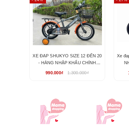
XE ĐẠP SHUKYO SIZE 12 ĐẾN 20
Xe đạ
G NHẬP
- HÀNG NHẬP KHẨU CHÍNH
N
NG
HÃNG
00₫
990.000₫
1.300.000₫