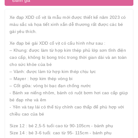
Đánh giá
Xe đạp XDD cổ vịt là mẫu mới được thiết kế năm 2023 có
màu sắc và họa tiết xinh xắn dễ thương rất được các bé
gái yêu thích.
Xe đạp bé gái XDD cổ vịt có cấu hình như sau :
– Khung: được làm từ hợp kim thép phủ lớp sơn tĩnh điện
cao cấp, không bị bong tróc trong thời gian dài và an toàn
cho sức khỏe của bé
– Vành: được làm từ hợp kim thép chịu lực
– Mayer : hợp kim thép vòng bi
– Cốt giữa: vòng bi bạc đạn chống nước
- Bánh xe niếng nhôm, bánh có ruột bơm hơi cao cấp giúp
bé đạp nhẹ và êm
- Yên và tay lái có thể tùy chỉnh cao thấp để phù hợp với
chiều cao của bé
Size 12 : bé 2,5-5 tuổi cao từ 90-105cm ̣- bánh phụ
Size 14 : bé 3-6 tuổi ̣ cao từ 95- 115cm - bánh phụ