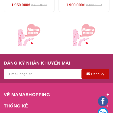
thu gấp - HÀNG NHẬP
HÀNG NHẬP KHẨU
1.950.000₫
1.900.000₫
2.450.000₫
2.400.000₫
KHẨU CHÍNH HÃNG
CHÍNH HÃNG
ĐĂNG KÝ NHẬN KHUYẾN MÃI
Đăng ký
VỀ MAMASHOPPING
THỐNG KÊ