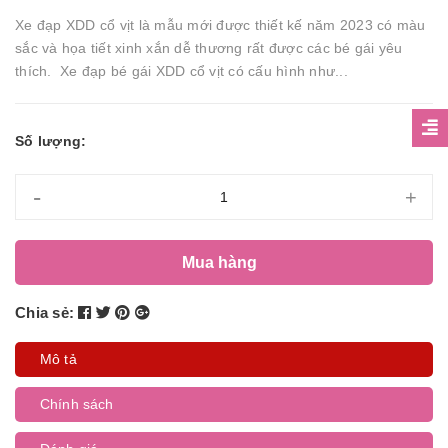
Xe đạp XDD cổ vịt là mẫu mới được thiết kế năm 2023 có màu
sắc và họa tiết xinh xắn dễ thương rất được các bé gái yêu
thích. Xe đạp bé gái XDD cổ vịt có cấu hình như...
Số lượng:
-
+
Mua hàng
Chia sẻ:
Mô tả
Chính sách