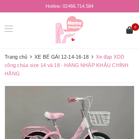
Hotline:
02466.714.584
0
Trang chủ
XE BÉ GÁI 12-14-16-18
Xe đạp XDD
công chúa size 14 và 18 - HÀNG NHẬP KHẨU CHÍNH
HÃNG