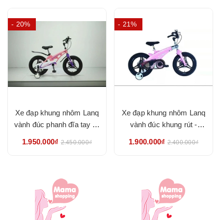
- 20%
- 21%
Xe đạp khung nhôm Lanq
Xe đạp khung nhôm Lanq
vành đúc phanh đĩa tay lái
vành đúc khung rút -
thu gấp - HÀNG NHẬP
HÀNG NHẬP KHẨU
1.950.000₫
1.900.000₫
2.450.000₫
2.400.000₫
KHẨU CHÍNH HÃNG
CHÍNH HÃNG